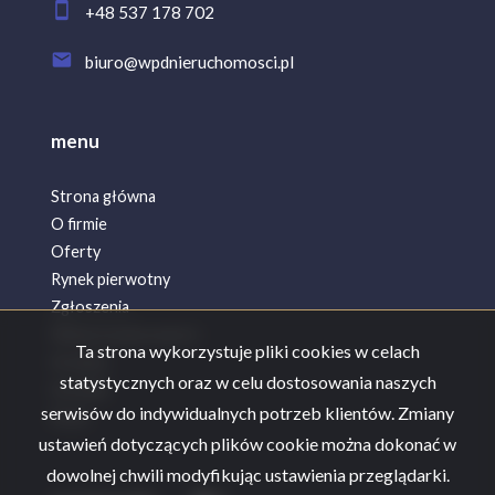
+48 537 178 702
biuro@wpdnieruchomosci.pl
menu
Strona główna
O firmie
Oferty
Rynek pierwotny
Zgłoszenia
Wykończenia wnętrz
Ta strona wykorzystuje pliki cookies w celach
Kredyty
statystycznych oraz w celu dostosowania naszych
Kontakt
serwisów do indywidualnych potrzeb klientów. Zmiany
Rodo
ustawień dotyczących plików cookie można dokonać w
dowolnej chwili modyfikując ustawienia przeglądarki.