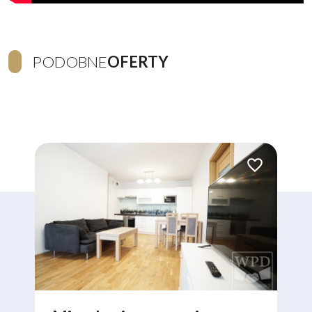
PODOBNE
OFERTY
Dodaj do ulubionych
Dodaj do ulubio
Video