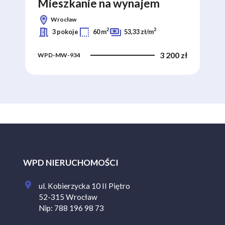
Mieszkanie na wynajem
Mi
Wrocław
2
2
3 pokoje
60 m
53,33 zł/m
0 zł
3 200 zł
WPD-MW-934
WP
WPD NIERUCHOMOŚCI
ul. Kobierzycka 10 II Piętro
52-315 Wrocław
Nip: 788 196 98 73