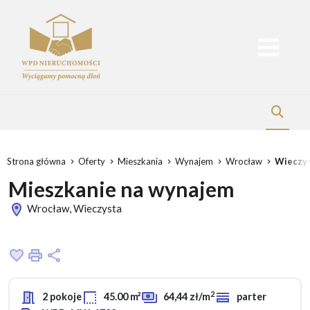
Strona główna
Oferty
Mieszkania
Wynajem
Wrocław
Wieczy
Mieszkanie na wynajem
Wrocław, Wieczysta
Dodaj do ulubionych
Drukuj
Udostępnij
2
2 pokoje
45.00 m²
64,44 zł/m
parter