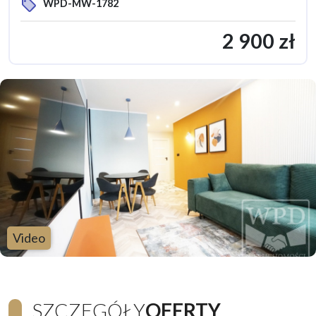
WPD-MW-1782
2 900 zł
Video
SZCZEGÓŁY
OFERTY