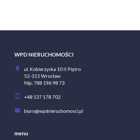
WPD NIERUCHOMOŚCI
ul. Kobierzycka 10 II Piętro
52-315 Wrocław
Nip: 788 196 98 73
+48 537 178 702
biuro@wpdnieruchomosci.pl
menu