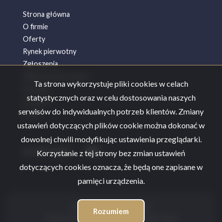
Strona główna
O firmie
Oferty
Rynek pierwotny
Zgłoszenia
Wykończenia wnętrz
Ta strona wykorzystuje pliki cookies w celach
Kredyty
statystycznych oraz w celu dostosowania naszych
Kontakt
serwisów do indywidualnych potrzeb klientów. Zmiany
Rodo
ustawień dotyczących plików cookie można dokonać w
dowolnej chwili modyfikując ustawienia przeglądarki.
social media
Facebook
Facebook
Korzystanie z tej strony bez zmian ustawień
dotyczących cookies oznacza, że będą one zapisane w
pamięci urządzenia.
WPD Nieruchomości © 2026
Rozumiem
Program dla biur nieruchomości
Galactica Virgo