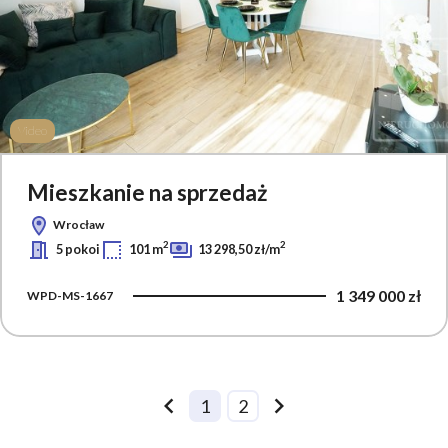
Video
Mieszkanie na sprzedaż
Wrocław
2
2
5 pokoi
101 m
13 298,50 zł/m
1 349 000 zł
WPD-MS-1667
1
2
prev
next