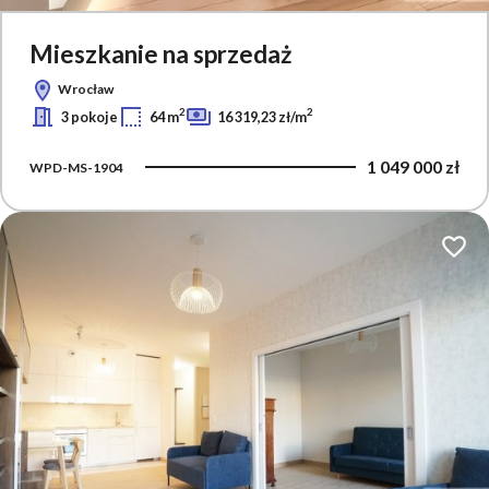
Mieszkanie na sprzedaż
Wrocław
2
2
3 pokoje
64 m
16 319,23 zł/m
1 049 000 zł
WPD-MS-1904
Dodaj 