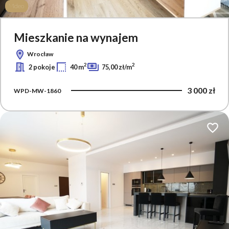
Video
Mieszkanie na wynajem
Wrocław
2
2
2 pokoje
40 m
75,00 zł/m
3 000 zł
WPD-MW-1860
Dodaj 