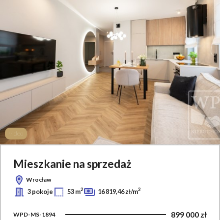
Video
Mieszkanie na sprzedaż
Wrocław
2
2
3 pokoje
53 m
16 819,46 zł/m
899 000 zł
WPD-MS-1894