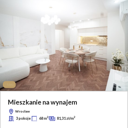
Video
Mieszkanie na wynajem
Wrocław
2
2
3 pokoje
68 m
81,31 zł/m