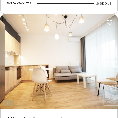
5 500 zł
WPD-MW-1751
Dodaj 
Video