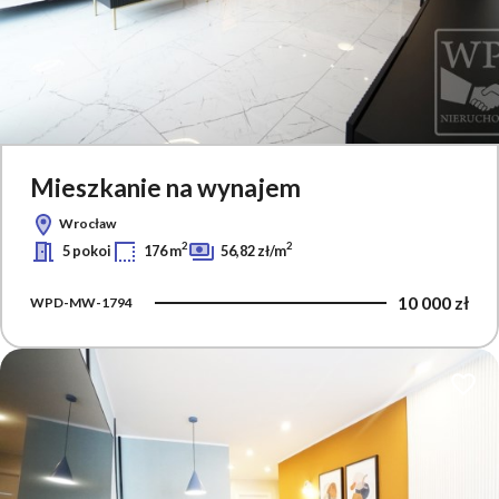
Mieszkanie na wynajem
Wrocław
2
2
5 pokoi
176 m
56,82 zł/m
10 000 zł
WPD-MW-1794
Dodaj 