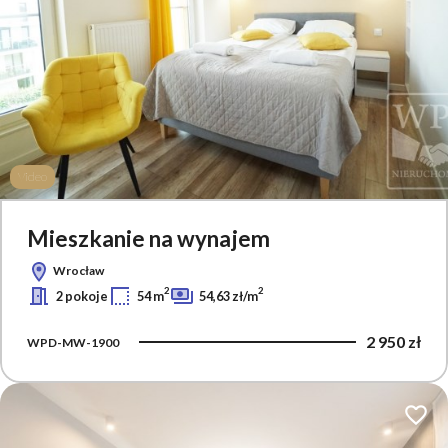
Video
Mieszkanie na wynajem
Wrocław
2
2
2 pokoje
54 m
54,63 zł/m
2 950 zł
WPD-MW-1900
Dodaj 