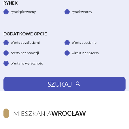
RYNEK
rynek pierwotny
rynek wtorny
DODATKOWE OPCJE
oferty ze zdjęciami
oferty specjalne
oferty bez prowizji
wirtualne spacery
oferty na wyłączność
SZUKAJ
MIESZKANIA
WROCŁAW